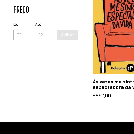
PREÇO
De
Até
Aplicar
Às vezes me sint
espectadora da v
R$62,00