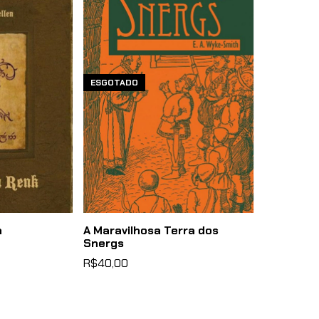
ESGOTADO
n
A Maravilhosa Terra dos
Snergs
R$40,00