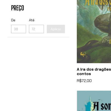
PREÇO
De
Até
Aplicar
A ira dos dragões
contos
R$72,00