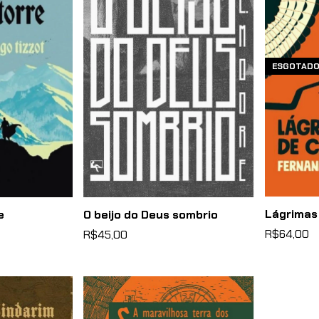
ESGOTAD
Lágrimas
e
O beijo do Deus sombrio
R$64,00
R$45,00