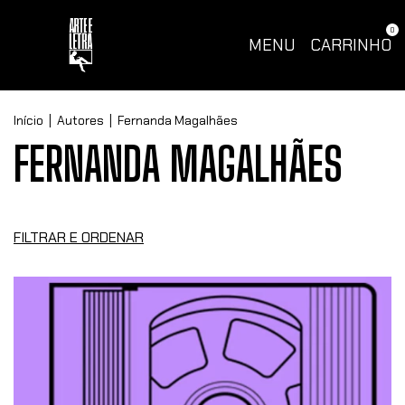
0
MENU
CARRINHO
Início
|
Autores
|
Fernanda Magalhães
FERNANDA MAGALHÃES
FILTRAR E ORDENAR