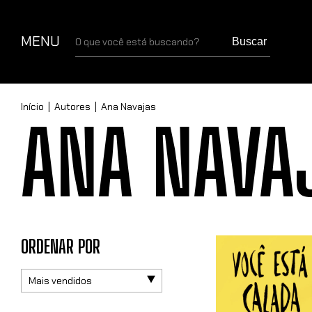
MENU
Buscar
Início
|
Autores
|
Ana Navajas
ANA NAVA
ORDENAR POR