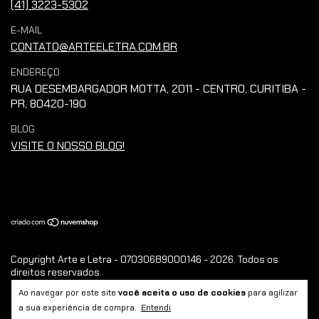
(41) 3223-5302
E-MAIL
CONTATO@ARTEELETRA.COM.BR
ENDEREÇO
RUA DESEMBARGADOR MOTTA, 2011 - CENTRO, CURITIBA -
PR, 80420-190
BLOG
VISITE O NOSSO BLOG!
Copyright Arte e Letra - 07030689000146 - 2026. Todos os
direitos reservados.
Ao navegar por este site
você aceita o uso de cookies
para agilizar
a sua experiência de compra.
Entendi