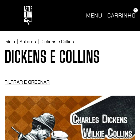
0
MENU
CARRINHO
Início
|
Autores
|
Dickens e Collins
DICKENS E COLLINS
FILTRAR E ORDENAR