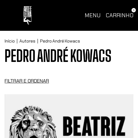
0
MENU
CARRINHO
Início
|
Autores
|
Pedro André Kowacs
PEDRO ANDRÉ KOWACS
FILTRAR E ORDENAR