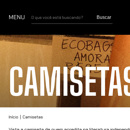
MENU
Buscar
CAMISETA
Início
|
Camisetas
Vista a camiseta de quem acredita na literatura independ