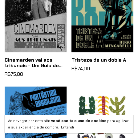
Cinemarden vai aos
Tristeza de un doble A
tribunais - Um Guia de
R$74,00
Filmes Jurídicos e
R$75,00
Políticos
Ao navegar por este site
você aceita o uso de cookies
para agilizar
a sua experiência de compra.
Entendi