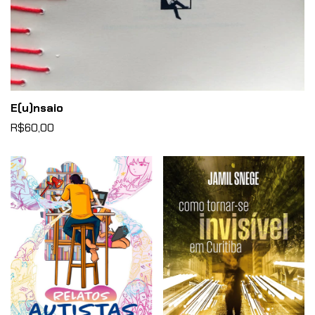
E(u)nsaio
R$60,00