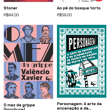
Stoner
Ao pé do bosque torto
R$84,00
R$59,00
Personagem: A arte da
O mez da grippe
encenação e da
(brochura)