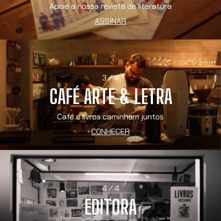
Apoie a nossa revista de literatura
ASSINAR
3 / 4
CAFÉ ARTE & LETRA
Café e livros caminham juntos
CONHECER
4 / 4
EDITORA