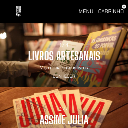
0
MENU
CARRINHO
1 / 4
LIVROS ARTESANAIS
Veja e leia nossos livros
CONHECER
2 / 4
ASSINE JULIA